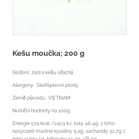
Kešu moučka; 200 g
Složení: Jádra kešu ořechů
Alergeny : Skořápkové plody
Země původu : VIETNAM
Nutriční hodnoty na 100g:
Energie 574 kcal /2403 kJ, tuky 46,4g, z toho
nasycené mastné kyseliny 9,2g, sacharidy 32,7g z
toho cukry 5g, bílkoviny 15,3g, sůl 0g