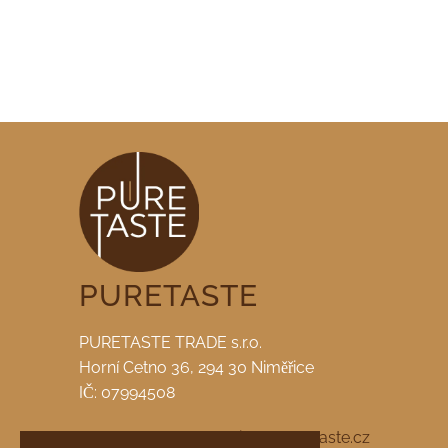
PURETASTE
PURETASTE TRADE s.r.o.
Horní Cetno 36, 294 30 Niměřice
IČ: 07994508
tel. +420 722 959 223 |
info@puretaste.cz