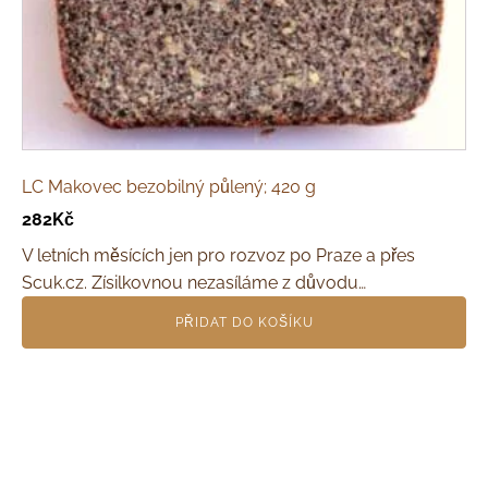
LC Makovec bezobilný půlený; 420 g
282
Kč
V letních měsících jen pro rozvoz po Praze a přes
Scuk.cz. Zísilkovnou nezasíláme z důvodu…
PŘIDAT DO KOŠÍKU