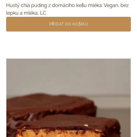
Hustý chia puding z domácího kešu mléka: Vegan, bez
lepku a mléka, LC
PŘIDAT DO KOŠÍKU