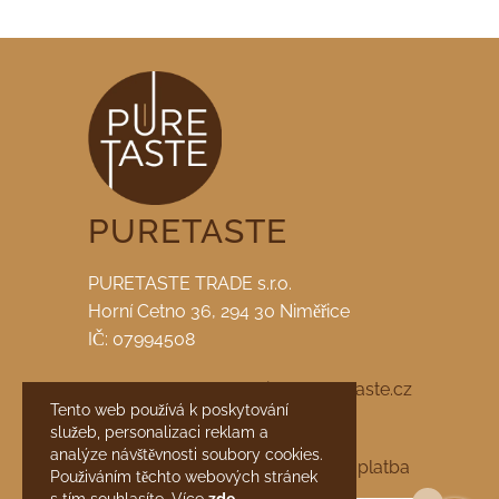
PURETASTE
PURETASTE TRADE s.r.o.
Horní Cetno 36, 294 30 Niměřice
IČ: 07994508
tel. +420 722 959 223 |
info@puretaste.cz
Tento web používá k poskytování
služeb, personalizaci reklam a
facebook
|
instagram
analýze návštěvnosti soubory cookies.
Obchodní podmínky
Doprava a platba
Použiváním těchto webových stránek