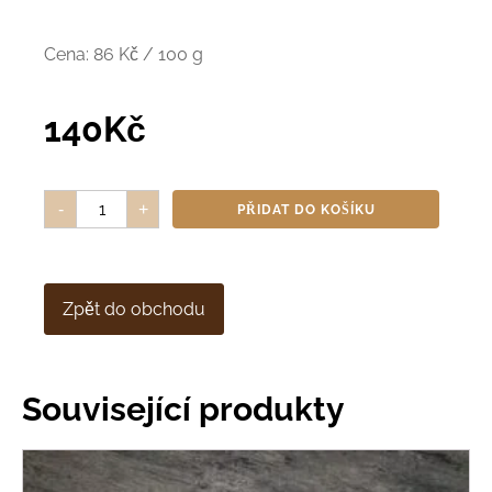
Cena: 86 Kč / 100 g
140
Kč
Meruňkové
-
+
PŘIDAT DO KOŠÍKU
koláčky
2
ks,
150
g
množství
Zpět do obchodu
Související produkty