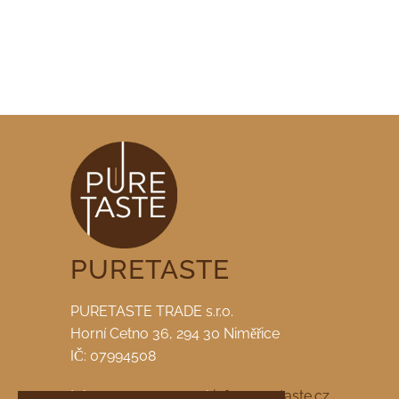
PURETASTE
PURETASTE TRADE s.r.o.
Horní Cetno 36, 294 30 Niměřice
IČ: 07994508
tel. +420 722 959 223 |
info@puretaste.cz