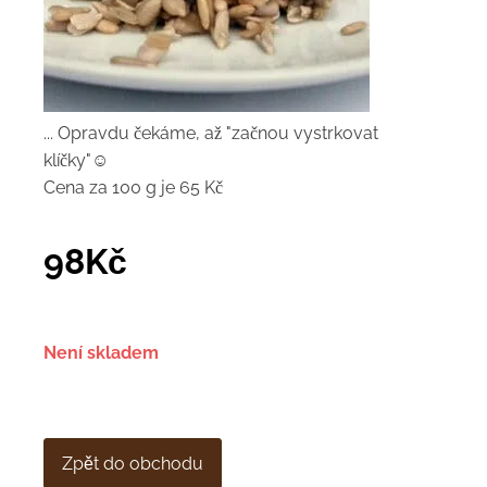
... Opravdu čekáme, až "začnou vystrkovat
klíčky"☺
Cena za 100 g je 65 Kč
98
Kč
Není skladem
Zpět do obchodu