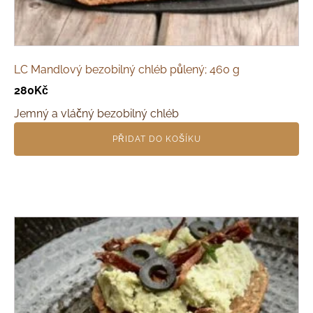
LC Mandlový bezobilný chléb půlený; 460 g
280
Kč
Jemný a vláčný bezobilný chléb
PŘIDAT DO KOŠÍKU