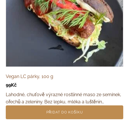
Vegan LC párky, 100 g
99
Kč
Lahodné, chuťově výrazné rostlinné maso ze semínek,
ořechů a zeleniny. Bez lepku, mléka a luštěnin…
PŘIDAT DO KOŠÍKU