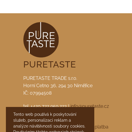
PURETASTE
PURETASTE TRADE s.r.o.
Horní Cetno 36, 294 30 Niměřice
IČ: 07994508
tel. +420 722 959 223 |
info@puretaste.cz
Tento web používá k poskytování
facebook
|
instagram
služeb, personalizaci reklam a
analýze návštěvnosti soubory cookies.
Obchodní podmínky
Doprava a platba