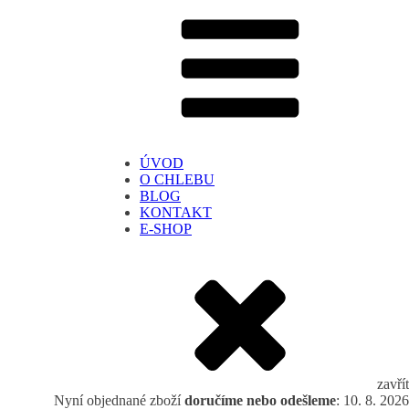
ÚVOD
O CHLEBU
BLOG
KONTAKT
E-SHOP
zavřít
Nyní objednané zboží
doručíme nebo odešleme
: 10. 8. 2026