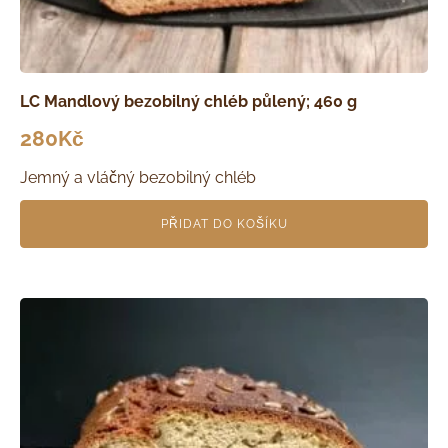
LC Mandlový bezobilný chléb půlený; 460 g
280
Kč
Jemný a vláčný bezobilný chléb
PŘIDAT DO KOŠÍKU