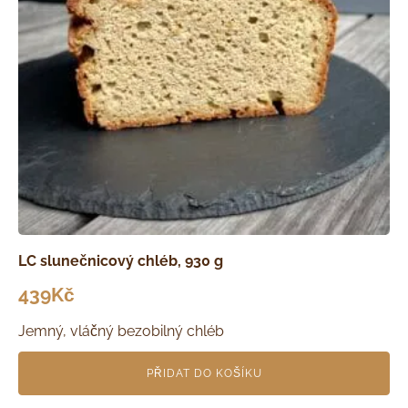
LC slunečnicový chléb, 930 g
439
Kč
Jemný, vláčný bezobilný chléb
PŘIDAT DO KOŠÍKU