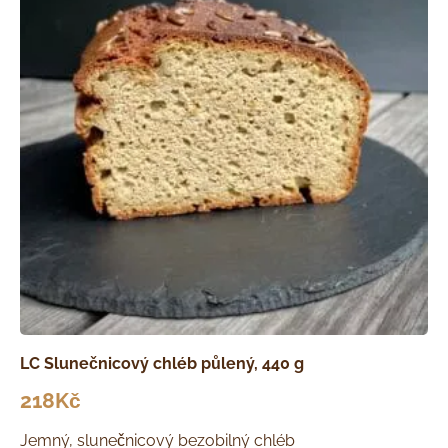
LC Slunečnicový chléb půlený, 440 g
218
Kč
Jemný, slunečnicový bezobilný chléb