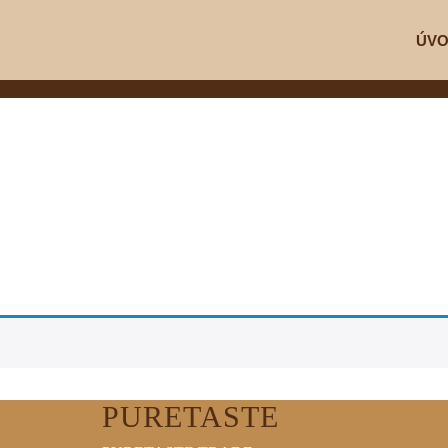
ÚV
PURETASTE