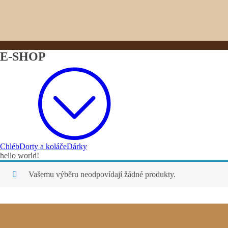
E-SHOP
Chléb
Dorty a koláče
Dárky
hello world!
Vašemu výběru neodpovídají žádné produkty.