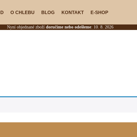
OD
O CHLEBU
BLOG
KONTAKT
E-SHOP
Nyní objednané zboží
doručíme nebo odešleme
: 10. 8. 2026