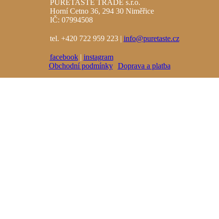
PURETASTE TRADE s.r.o.
Horní Cetno 36, 294 30 Niměřice
IČ: 07994508
tel. +420 722 959 223 |
info@puretaste.cz
facebook
|
instagram
Obchodní podmínky
Doprava a platba