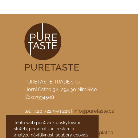
PURETASTE
PURETASTE TRADE s.r.o.
Horní Cetno 36, 294 30 Niměřice
IČ: 07994508
tel. +420 722 959 223 |
info@puretaste.cz
Tento web používá k poskytování
facebook
|
instagram
služeb, personalizaci reklam a
Obchodní podmínky
Doprava a platba
analýze návštěvnosti soubory cookies.