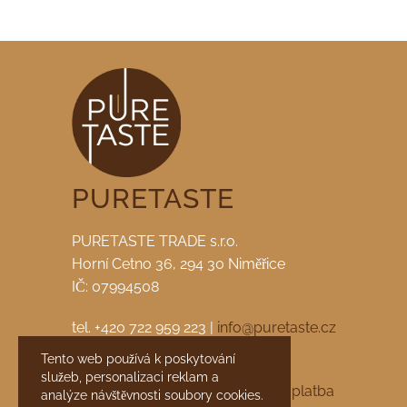
PURETASTE
PURETASTE TRADE s.r.o.
Horní Cetno 36, 294 30 Niměřice
IČ: 07994508
tel. +420 722 959 223 |
info@puretaste.cz
Tento web používá k poskytování
facebook
|
instagram
služeb, personalizaci reklam a
Obchodní podmínky
Doprava a platba
analýze návštěvnosti soubory cookies.