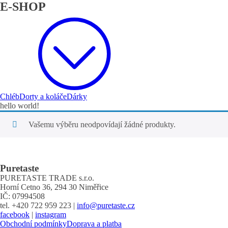
E-SHOP
Chléb
Dorty a koláče
Dárky
hello world!
Vašemu výběru neodpovídají žádné produkty.
Puretaste
PURETASTE TRADE s.r.o.
Horní Cetno 36, 294 30 Niměřice
IČ: 07994508
tel. +420 722 959 223 |
info@puretaste.cz
facebook
|
instagram
Obchodní podmínky
Doprava a platba