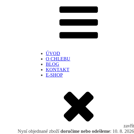
ÚVOD
O CHLEBU
BLOG
KONTAKT
E-SHOP
zavřít
Nyní objednané zboží
doručíme nebo odešleme
: 10. 8. 2026