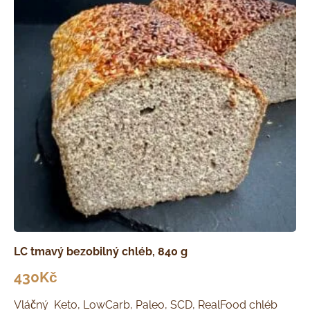
LC tmavý bezobilný chléb, 840 g
430
Kč
Vláčný Keto, LowCarb, Paleo, SCD, RealFood chléb