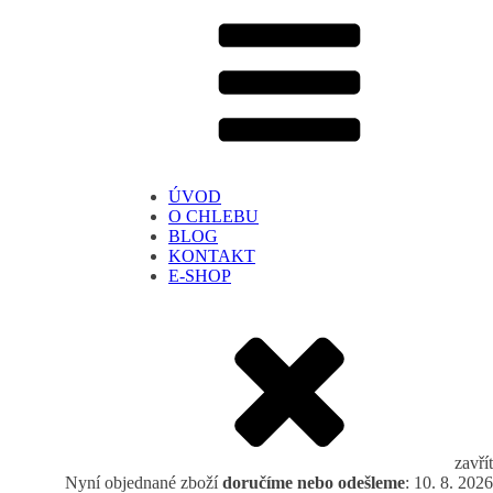
ÚVOD
O CHLEBU
BLOG
KONTAKT
E-SHOP
zavřít
Nyní objednané zboží
doručíme nebo odešleme
: 10. 8. 2026