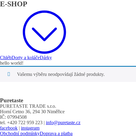
E-SHOP
Chléb
Dorty a koláče
Dárky
hello world!
Vašemu výběru neodpovídají žádné produkty.
Puretaste
PURETASTE TRADE s.r.o.
Horní Cetno 36, 294 30 Niměřice
IČ: 07994508
tel. +420 722 959 223 |
info@puretaste.cz
facebook
|
instagram
Obchodní podmínky
Doprava a platba