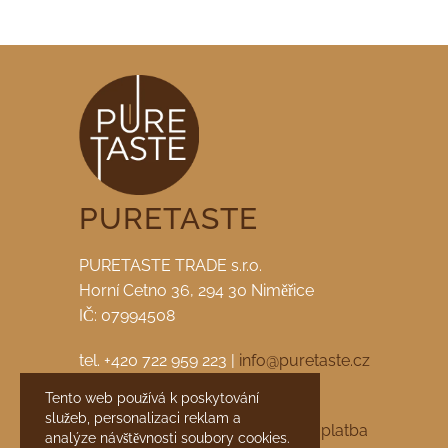
PURETASTE
PURETASTE TRADE s.r.o.
Horní Cetno 36, 294 30 Niměřice
IČ: 07994508
tel. +420 722 959 223 |
info@puretaste.cz
Tento web používá k poskytování
facebook
|
instagram
služeb, personalizaci reklam a
Obchodní podmínky
Doprava a platba
analýze návštěvnosti soubory cookies.