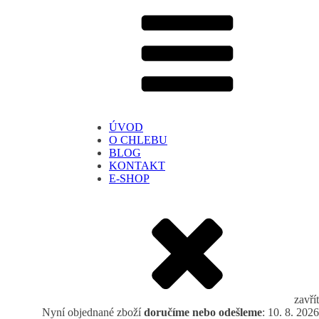
ÚVOD
O CHLEBU
BLOG
KONTAKT
E-SHOP
zavřít
Nyní objednané zboží
doručíme nebo odešleme
: 10. 8. 2026