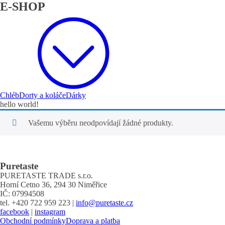
E-SHOP
Chléb
Dorty a koláče
Dárky
hello world!
Vašemu výběru neodpovídají žádné produkty.
Puretaste
PURETASTE TRADE s.r.o.
Horní Cetno 36, 294 30 Niměřice
IČ: 07994508
tel. +420 722 959 223 |
info@puretaste.cz
facebook
|
instagram
Obchodní podmínky
Doprava a platba