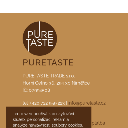
PURETASTE
PURETASTE TRADE s.r.o.
Horní Cetno 36, 294 30 Niměřice
IČ: 07994508
tel. +420 722 959 223 |
info@puretaste.cz
Tento web používá k poskytování
facebook
|
instagram
služeb, personalizaci reklam a
Obchodní podmínky
Doprava a platba
analýze návštěvnosti soubory cookies.