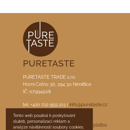
PURETASTE
PURETASTE TRADE s.r.o.
Horní Cetno 36, 294 30 Niměřice
IČ: 07994508
tel. +420 722 959 223 |
info@puretaste.cz
Tento web používá k poskytování
facebook
|
instagram
služeb, personalizaci reklam a
Obchodní podmínky
Doprava a platba
analýze návštěvnosti soubory cookies.