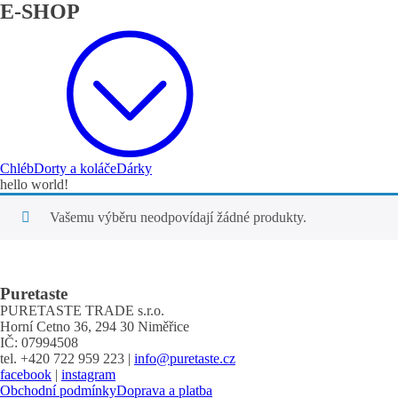
E-SHOP
Chléb
Dorty a koláče
Dárky
hello world!
Vašemu výběru neodpovídají žádné produkty.
Puretaste
PURETASTE TRADE s.r.o.
Horní Cetno 36, 294 30 Niměřice
IČ: 07994508
tel. +420 722 959 223 |
info@puretaste.cz
facebook
|
instagram
Obchodní podmínky
Doprava a platba