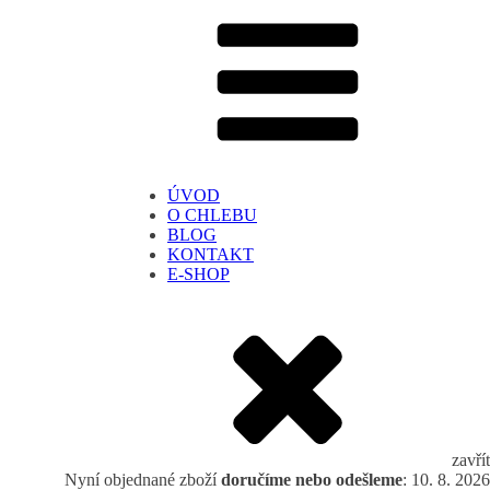
ÚVOD
O CHLEBU
BLOG
KONTAKT
E-SHOP
zavřít
Nyní objednané zboží
doručíme nebo odešleme
: 10. 8. 2026