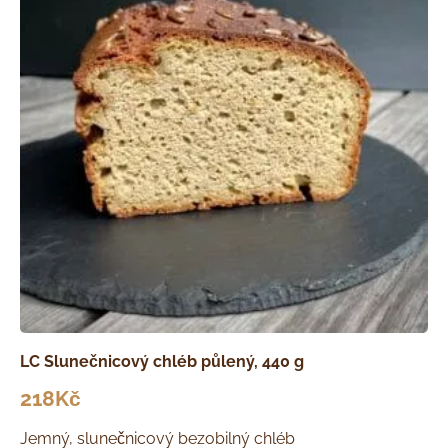
LC Slunečnicový chléb půlený, 440 g
218
Kč
Jemný, slunečnicový bezobilný chléb