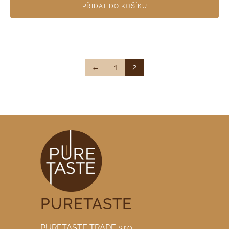
PŘIDAT DO KOŠÍKU
←
1
2
PURETASTE
PURETASTE TRADE s.r.o.