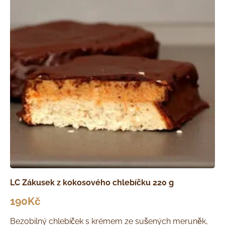
LC Zákusek z kokosového chlebíčku 220 g
190
Kč
Bezobilný chlebíček s krémem ze sušených meruněk,