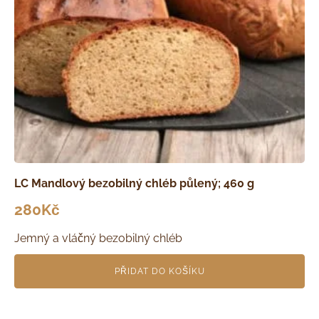
LC Mandlový bezobilný chléb půlený; 460 g
280
Kč
Jemný a vláčný bezobilný chléb
PŘIDAT DO KOŠÍKU