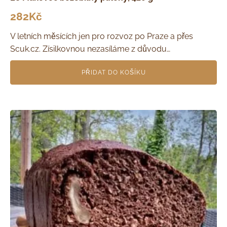
282
Kč
V letních měsících jen pro rozvoz po Praze a přes
Scuk.cz. Zísilkovnou nezasíláme z důvodu…
PŘIDAT DO KOŠÍKU