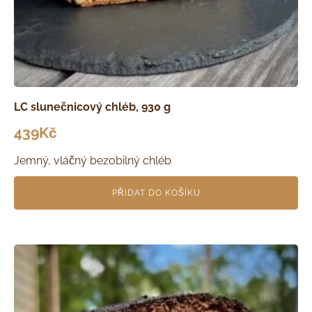
LC slunečnicový chléb, 930 g
439
Kč
Jemný, vláčný bezobilný chléb
PŘIDAT DO KOŠÍKU