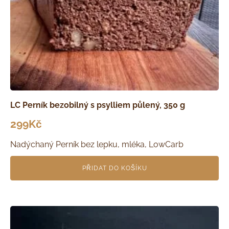
LC Perník bezobilný s psylliem půlený, 350 g
299
Kč
Nadýchaný Perník bez lepku, mléka, LowCarb
PŘIDAT DO KOŠÍKU