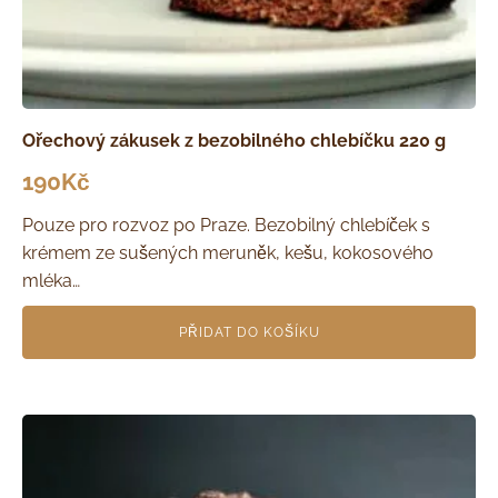
Ořechový zákusek z bezobilného chlebíčku 220 g
190
Kč
Pouze pro rozvoz po Praze. Bezobilný chlebíček s
krémem ze sušených meruněk, kešu, kokosového
mléka…
PŘIDAT DO KOŠÍKU