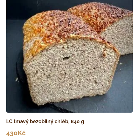
LC tmavý bezobilný chléb, 840 g
430
Kč