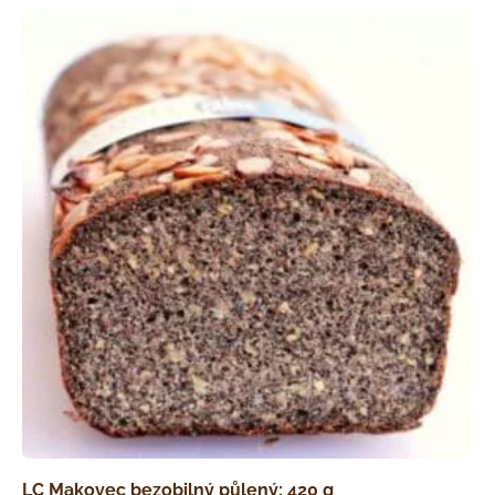
LC Makovec bezobilný půlený; 420 g