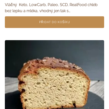
Vláčný Keto, LowCarb, Paleo, SCD, RealFood chléb
bez lepku a mléka, vhodný jen tak s…
PŘIDAT DO KOŠÍKU