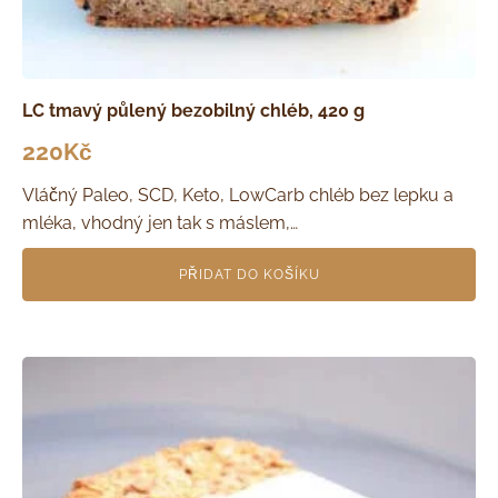
LC tmavý půlený bezobilný chléb, 420 g
220
Kč
Vláčný Paleo, SCD, Keto, LowCarb chléb bez lepku a
mléka, vhodný jen tak s máslem,…
PŘIDAT DO KOŠÍKU