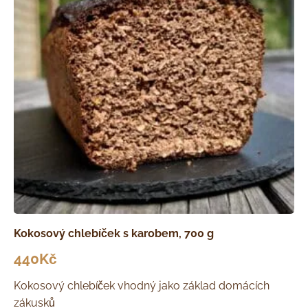
Kokosový chlebíček s karobem, 700 g
440
Kč
Kokosový chlebíček vhodný jako základ domácích
zákusků